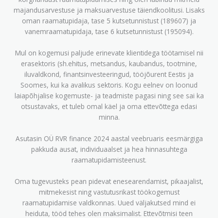
majandusarvestuse ja maksuarvestuse täiendkoolitusi. Lisaks
oman raamatupidaja, tase 5 kutsetunnistust (189607) ja
vanemraamatupidaja, tase 6 kutsetunnistust (195094).
Mul on kogemusi paljude erinevate klientidega töötamisel nii
erasektoris (sh.ehitus, metsandus, kaubandus, tootmine,
iluvaldkond, finantsinvesteeringud, tööjõurent Eestis ja
Soomes, kui ka avalikus sektoris. Kogu eelnev on loonud
laiapõhjalise kogemuste- ja teadmiste pagasi ning see sai ka
otsustavaks, et tuleb omal käel ja oma ettevõttega edasi
minna.
Asutasin OÜ RVR finance 2024 aastal veebruaris eesmärgiga
pakkuda ausat, individuaalset ja hea hinnasuhtega
raamatupidamisteenust.
Oma tugevusteks pean pidevat enesearendamist, pikaajalist,
mitmekesist ning vastutusrikast töökogemust
raamatupidamise valdkonnas. Uued väljakutsed mind ei
heiduta, tööd tehes olen maksimalist. Ettevõtmisi teen