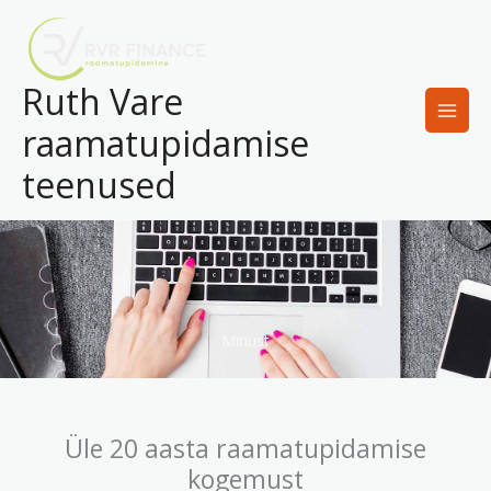
Skip
to
content
Ruth Vare
raamatupidamise
teenused
Minust
Üle 20 aasta raamatupidamise
kogemust