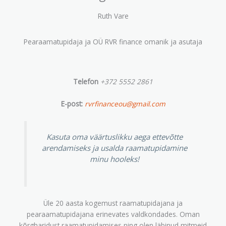
Ruth Vare
Pearaamatupidaja ja OÜ RVR finance omanik ja asutaja
Telefon
+372 5552 2861
E-post:
rvrfinanceou@gmail.com
Kasuta oma väärtuslikku aega ettevõtte
arendamiseks ja usalda raamatupidamine
minu hooleks!
Üle 20 aasta kogemust raamatupidajana ja
pearaamatupidajana erinevates valdkondades. Oman
kõrgharidust raamatupidamises ning olen läbinud mitmeid