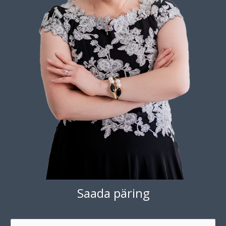
Saada päring
N