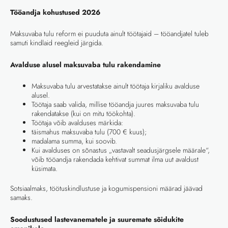
Tööandja kohustused 2026
Maksuvaba tulu reform ei puuduta ainult töötajaid – tööandjatel tuleb
samuti kindlaid reegleid järgida.
Avalduse alusel maksuvaba tulu rakendamine
Maksuvaba tulu arvestatakse ainult töötaja kirjaliku avalduse
alusel.
Töötaja saab valida, millise tööandja juures maksuvaba tulu
rakendatakse (kui on mitu töökohta).
Töötaja võib avalduses märkida:
täismahus maksuvaba tulu (700 € kuus);
madalama summa, kui soovib.
Kui avalduses on sõnastus „vastavalt seadusjärgsele määrale“,
võib tööandja rakendada kehtivat summat ilma uut avaldust
küsimata.
Sotsiaalmaks, töötuskindlustuse ja kogumispensioni määrad jäävad
samaks.
Soodustused lastevanematele ja suuremate sõidukite