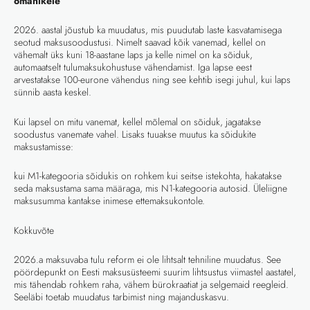
omanikele
2026. aastal jõustub ka muudatus, mis puudutab laste kasvatamisega
seotud maksusoodustusi. Nimelt saavad kõik vanemad, kellel on
vähemalt üks kuni 18-aastane laps ja kelle nimel on ka sõiduk,
automaatselt tulumaksukohustuse vähendamist. Iga lapse eest
arvestatakse 100-eurone vähendus ning see kehtib isegi juhul, kui laps
sünnib aasta keskel.
Kui lapsel on mitu vanemat, kellel mõlemal on sõiduk, jagatakse
soodustus vanemate vahel. Lisaks tuuakse muutus ka sõidukite
maksustamisse:
kui M1-kategooria sõidukis on rohkem kui seitse istekohta, hakatakse
seda maksustama sama määraga, mis N1-kategooria autosid. Üleliigne
maksusumma kantakse inimese ettemaksukontole.
Kokkuvõte
2026.a maksuvaba tulu reform ei ole lihtsalt tehniline muudatus. See
pöördepunkt on Eesti maksusüsteemi suurim lihtsustus viimastel aastatel,
mis tähendab rohkem raha, vähem bürokraatiat ja selgemaid reegleid.
Seeläbi toetab muudatus tarbimist ning majanduskasvu.