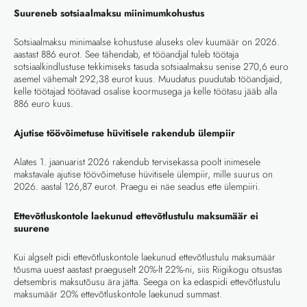
Suureneb sotsiaalmaksu miinimumkohustus
Sotsiaalmaksu minimaalse kohustuse aluseks olev kuumäär on 2026.
aastast 886 eurot. See tähendab, et tööandjal tuleb töötaja
sotsiaalkindlustuse tekkimiseks tasuda sotsiaalmaksu senise 270,6 euro
asemel vähemalt 292,38 eurot kuus. Muudatus puudutab tööandjaid,
kelle töötajad töötavad osalise koormusega ja kelle töötasu jääb alla
886 euro kuus.
Ajutise töövõimetuse hüvitisele rakendub ülempiir
Alates 1. jaanuarist 2026 rakendub tervisekassa poolt inimesele
makstavale ajutise töövõimetuse hüvitisele ülempiir, mille suurus on
2026. aastal 126,87 eurot. Praegu ei näe seadus ette ülempiiri.
Ettevõtluskontole laekunud ettevõtlustulu maksumäär ei
suurene
Kui algselt pidi ettevõtluskontole laekunud ettevõtlustulu maksumäär
tõusma uuest aastast praeguselt 20%-lt 22%-ni, siis Riigikogu otsustas
detsembris maksutõusu ära jätta. Seega on ka edaspidi ettevõtlustulu
maksumäär 20% ettevõtluskontole laekunud summast.