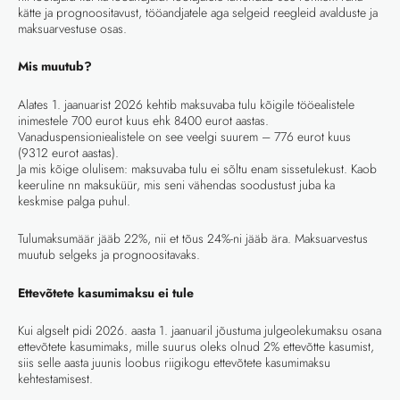
kätte ja prognoositavust, tööandjatele aga selgeid reegleid avalduste ja
maksuarvestuse osas.
Mis muutub?
Alates 1. jaanuarist 2026 kehtib maksuvaba tulu kõigile tööealistele
inimestele 700 eurot kuus ehk 8400 eurot aastas.
Vanaduspensioniealistele on see veelgi suurem – 776 eurot kuus
(9312 eurot aastas).
Ja mis kõige olulisem: maksuvaba tulu ei sõltu enam sissetulekust. Kaob
keeruline nn maksuküür, mis seni vähendas soodustust juba ka
keskmise palga puhul.
Tulumaksumäär jääb 22%, nii et tõus 24%-ni jääb ära. Maksuarvestus
muutub selgeks ja prognoositavaks.
Ettevõtete kasumimaksu ei tule
Kui algselt pidi 2026. aasta 1. jaanuaril jõustuma julgeolekumaksu osana
ettevõtete kasumimaks, mille suurus oleks olnud 2% ettevõtte kasumist,
siis selle aasta juunis loobus riigikogu ettevõtete kasumimaksu
kehtestamisest.