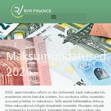
Skip
to
content
Maksumuudatused
2026
2026. aasta tulumaksu reform on üks olulisemaid, kaob maksuvaba tulu
arvestamise senine keerukas süsteem, kus soodustus sõltus sissetuleku
suurusest ja tekitas nn maksuküüru. Selle asemel kehtestatakse ühtne ja
lihtne maksuvaba tulu kõigile tööealistele inimestele. Muudatus mõjutab
nii töötajaid kui ka tööandjaid: töötajatele tähendab see rohkem raha